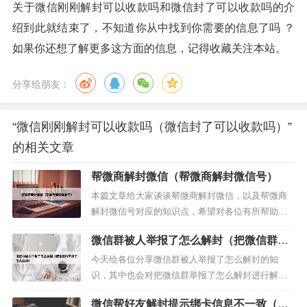
关于微信刚刚解封可以收款吗和微信封了可以收款吗的介
绍到此就结束了，不知道你从中找到你需要的信息了吗 ？
如果你还想了解更多这方面的信息，记得收藏关注本站。
分享给朋友：
“微信刚刚解封可以收款吗（微信封了可以收款吗）”
的相关文章
帮微商解封微信（帮微商解封微信号）
本篇文章给大家谈谈帮微商解封微信，以及帮微商
解封微信号对应的知识点，希望对各位有所帮助，
不要忘了收藏本站喔。本文目录一览：1、帮别人微
微信群被人举报了怎么解封（把微信群举
信辅助解封怎么撤回2、帮别人微信解封会有危险
报了怎么解封）
吗?3、我帮别人解封了微信，他的微信又被封了的
今天给各位分享微信群被人举报了怎么解封的知
话，我的微信会有...
识，其中也会对把微信群举报了怎么解封进行解
释，如果能碰巧解决你现在面临的问题，别忘了关
微信帮好友解封提示绑卡信息不一致（微
注本站（微信解封平台），现在开始吧！本文目录