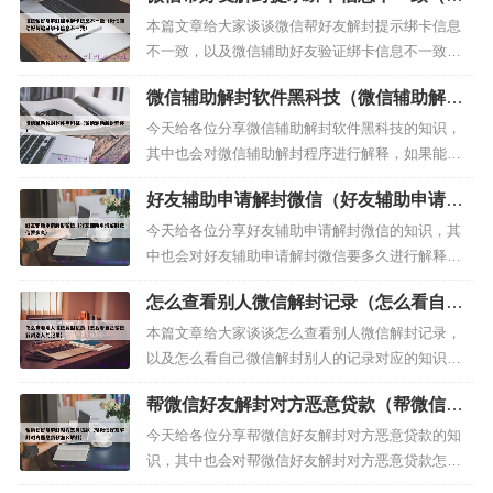
信辅助好友验证绑卡信息不一致）
一览：1、微信群被狗举报了怎么解封 在线等2、刚
本篇文章给大家谈谈微信帮好友解封提示绑卡信息
组建的微信群被人恶意...
不一致，以及微信辅助好友验证绑卡信息不一致对
应的知识点，希望对各位有所帮助，不要忘了收藏
微信辅助解封软件黑科技（微信辅助解封
本站喔。本文目录一览：1、我微信被限制了 为什么
程序）
找了好几个朋友帮我解除都显示的绑卡信息不一
今天给各位分享微信辅助解封软件黑科技的知识，
致，我让我身边的两...
其中也会对微信辅助解封程序进行解释，如果能碰
巧解决你现在面临的问题，别忘了关注本站（微信
好友辅助申请解封微信（好友辅助申请解
解封平台），现在开始吧！本文目录一览：1、微信
封微信要多久）
号被冻结了怎么解封2、微信被限制聊天了，没有好
今天给各位分享好友辅助申请解封微信的知识，其
友辅助，怎么解封...
中也会对好友辅助申请解封微信要多久进行解释，
如果能碰巧解决你现在面临的问题，别忘了关注本
怎么查看别人微信解封记录（怎么看自己
站（微信解封平台），现在开始吧！本文目录一
微信解封别人的记录）
览：1、微信自助解封好友辅助验证的解封方法 微信
本篇文章给大家谈谈怎么查看别人微信解封记录，
自助解封的步骤2、...
以及怎么看自己微信解封别人的记录对应的知识
点，希望对各位有所帮助，不要忘了收藏本站喔。
帮微信好友解封对方恶意贷款（帮微信好
本文目录一览：1、微信号解封后交易记录怎么查？
友解封对方恶意贷款怎么解封）
2、微信怎么找辅助验证记录3、微信被封在哪找记
今天给各位分享帮微信好友解封对方恶意贷款的知
录 如何查看信息微...
识，其中也会对帮微信好友解封对方恶意贷款怎么
解封进行解释，如果能碰巧解决你现在面临的问