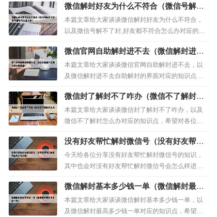
微信解封好友为什么不符合（微信号解不
题，别忘了关注本站（微信解封平台），现在开始
了封,好友都不符合怎么办）
吧！本文目录一览：1、帮助别人微信解封对自己有
本篇文章给大家谈谈微信解封好友为什么不符合，
什么影响吗 需要留身...
以及微信号解不了封,好友都不符合怎么办对应的知
识点，希望对各位有所帮助，不要忘了收藏本站
微信官网自助解封进不去（微信解封进不
喔。本文目录一览：1、解封微信号都是提示都是不
去自助解封的界面）
符合要求，明明是对的，但是提示不符合要求2、微
本篇文章给大家谈谈微信官网自助解封进不去，以
信解封账号好友辅...
及微信解封进不去自助解封的界面对应的知识点，
希望对各位有所帮助，不要忘了收藏本站喔。本文
微信封了解封不了咋办（微信不了解封怎
目录一览：1、自助解封，好友已经辅助提交成功，
么办）
我这边仍然无法登陆微信，一直显示，本次请求已
本篇文章给大家谈谈微信封了解封不了咋办，以及
结束，请返回首页再...
微信不了解封怎么办对应的知识点，希望对各位有
所帮助，不要忘了收藏本站喔。本文目录一览：1、
没有好友帮忙解封微信号（没有好友帮忙
微信被封不可解封怎么办2、微信号解封不了怎么办
解封微信号会怎么样）
3、微信账号自助解封不了怎么办微信被封不可解封
今天给各位分享没有好友帮忙解封微信号的知识，
怎么办永久封号...
其中也会对没有好友帮忙解封微信号会怎么样进行
解释，如果能碰巧解决你现在面临的问题，别忘了
微信解封基本多少钱一单（微信解封最高
关注本站（微信解封平台），现在开始吧！本文目
多少钱一单）
录一览：1、微信号限制登录没有好友辅助验证可以
本篇文章给大家谈谈微信解封基本多少钱一单，以
解封吗?2、微信号...
及微信解封最高多少钱一单对应的知识点，希望对