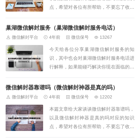
点，希望对各位有所帮助，不要忘了收藏
本站喔。本文目录一览：1、打游戏微信
被封了 怎么解封？2、微信账号怎么解除
巢湖微信解封服务（巢湖微信解封服务电话）
登录或功能限制 解封微信登陆的方法3、
微信解封平台
4年前
微信保号
13267
微信号被封怎么解封4...
今天给各位分享巢湖微信解封服务的知
识，其中也会对巢湖微信解封服务电话进
行解释，如果能碰巧解决你现在面临的问
题，别忘了关注本站（微信解封平台），
现在开始吧！本文目录一览：1、微信封
微信解封器靠谱吗（微信解封神器是真的吗）
号了怎么申请解封2、微信解封的6种方法
微信解封平台
4年前
微信保号
12202
3、微信官方解封自助服务...
本篇文章给大家谈谈微信解封器靠谱吗，
以及微信解封神器是真的吗对应的知识
点，希望对各位有所帮助，不要忘了收藏
本站喔。本文目录一览：1、微信解封器