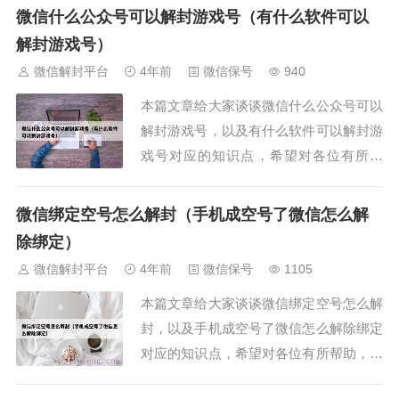
平台），现在开始吧！本文目录一览：
微信什么公众号可以解封游戏号（有什么软件可以
1、微信解封后零钱里的钱会不会不见？
解封游戏号）
2、微信解封以后钱包里的钱...
微信解封平台
4年前
微信保号
940
本篇文章给大家谈谈微信什么公众号可以
解封游戏号，以及有什么软件可以解封游
戏号对应的知识点，希望对各位有所帮
助，不要忘了收藏本站喔。本文目录一
览：1、微信账号被客服设置禁玩所有游
微信绑定空号怎么解封（手机成空号了微信怎么解
戏，怎么办怎么解除禁封？2、cf怎样解
除绑定）
封账号3、我的穿越火线账号...
微信解封平台
4年前
微信保号
1105
本篇文章给大家谈谈微信绑定空号怎么解
封，以及手机成空号了微信怎么解除绑定
对应的知识点，希望对各位有所帮助，不
要忘了收藏本站喔。本文目录一览：1、