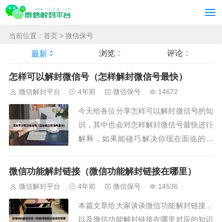
当前位置：
首页
>
微信保号
浏览
评论
最新
怎样可以解封微信号（怎样解封微信号最快）
微信解封平台
4年前
微信保号
14672
今天给各位分享怎样可以解封微信号的知
识，其中也会对怎样解封微信号最快进行
解释，如果能碰巧解决你现在面临的问
题，别忘了关注本站（微信解封平台），
现在开始吧！本文目录一览：1、微信账
微信功能解封链接（微信功能解封链接在哪里）
号解封的方法有哪些？2、微信号被封了
微信解封平台
4年前
微信保号
14536
怎么解开3、微信怎么解除封...
本篇文章给大家谈谈微信功能解封链接，
以及微信功能解封链接在哪里对应的知识