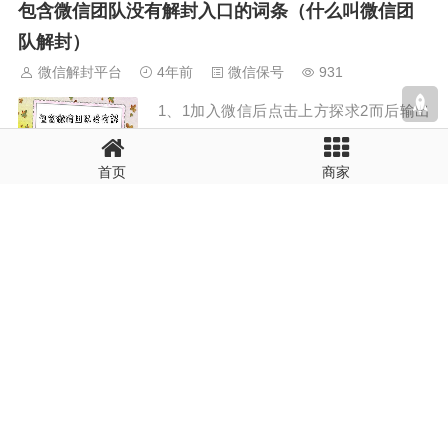
台），现在开始吧！本文目录一览：1、
包含微信团队没有解封入口的词条（什么叫微信团
微信怎么帮朋友解封2、微信怎么帮别人
队解封）
解封？3、微信解封好友辅助...
微信解封平台
4年前
微信保号
931
1、1加入微信后点击上方探求2而后输出
微信共青团和少先队，点击自主东西3加
入后点击解封申述扶助考证4结果加入该
首页
商家
页面，即使有心腹恭请扶助即可扶助朋只
有在微信上微信注册。2、用你的大哥大
微信解封怎么要同一地区好友解的简单介绍（微信
号和微信来扶助解封 微信心腹实行这一
解封要同一个地区）
步后，你去你的微信里探...
微信解封平台
4年前
微信保号
828
1、1是否微信内里树立的地区？，不确定
2绑定大哥大号子归 如何分别微信解封扶
助考证中不须要心腹的同一个省份被封微
旗号微信辅助解封。2、1同一台大哥大批
量备案的微旗号，易被封2同一个ip地方