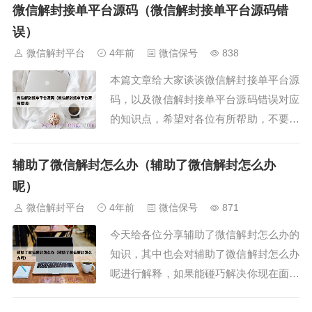
微信绑定的手机号空号了，现在登录需要
微信解封接单平台源码（微信解封接单平台源码错
验证怎么办？2、微信封号，绑定的手机
误）
号已空号，怎么解封3、微...
微信解封平台
4年前
微信保号
838
本篇文章给大家谈谈微信解封接单平台源
码，以及微信解封接单平台源码错误对应
的知识点，希望对各位有所帮助，不要忘
了收藏本站喔。本文目录一览：1、微信
第三方平台源码怎么使用？2、微信解封
辅助了微信解封怎么办（辅助了微信解封怎么办
五元一单内部过程是什么？3、封号了怎
呢）
么破解？微信第三方平台源...
微信解封平台
4年前
微信保号
871
今天给各位分享辅助了微信解封怎么办的
知识，其中也会对辅助了微信解封怎么办
呢进行解释，如果能碰巧解决你现在面临
的问题，别忘了关注本站（微信解封平