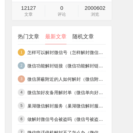
12127
0
2000602
文章
评论
浏览
热门文章
最新文章
随机文章
微信怎么给别人解封账号（怎么帮人微信解封账号）
1
帮微商解封微信（帮微商解封微信号）
2
怎样使用阿里小号解封微信号（用阿里小号可以注册微信吗）
3
微信帮别人解封要身份证（微信是别人实名,解封需要身份证该怎么办）
4
微信解封员真的假的（微信解封员是什么意思）
5
微信群被人举报了怎么解封（把微信群举报了怎么解封）
6
手把手教你微信解封好友辅助验证（微信好友辅助验证解封过程）
7