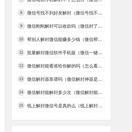
包含解封微信为什么要人脸识的词条
8
微信账号保护多久会自动解封（微信封了多久会自动解封）
9
微信帮好友解封提示绑卡信息不一致（微信辅助好友验证绑卡信息不一致）
10
微信辅助解封软件黑科技（微信辅助解封程序）
11
好友辅助申请解封微信（好友辅助申请解封微信要多久）
12
怎么查看别人微信解封记录（怎么看自己微信解封别人的记录）
13
帮微信好友解封对方恶意贷款（帮微信好友解封对方恶意贷款怎么解封）
14
扫码解封微信红包（扫码解封微信号）
15