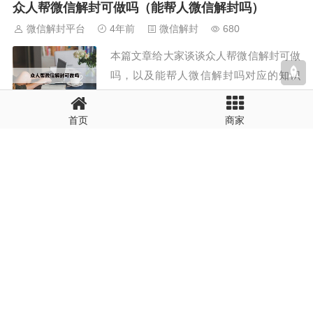
台），现在开始吧！本文导读目录：1、
众人帮微信解封可做吗（能帮人微信解封吗）
请问微信被限制登录了，没有绑定手机
微信解封平台
4年前
微信解封
680
号，请问怎么可以解封？2、微...
本篇文章给大家谈谈众人帮微信解封可做
吗，以及能帮人微信解封吗对应的知识
点，希望对各位有所帮助，不要忘了收藏
本站喔。本文导读目录：1、微信帮别人
首页
商家
辅助解封自己有风险吗？2、帮别人微信
解封微信号显示已超过本年（微信封号半年还能解
解封会有危险吗?3、现在还能做微信解封
封吗）
任务吗？4、众人帮D级别...
微信解封平台
4年前
微信解封
662
本篇文章给大家谈谈解封微信号显示已超
过本年，以及微信封号半年还能解封吗对
应的知识点，希望对各位有所帮助，不要
忘了收藏本站喔。本文导读目录：1、微
信解封超过了本年度辅助验证现在还可以
现在微信解封为什么需要刷脸（微信不能刷脸怎么
解封吗？2、微信解封本月已达上限怎么