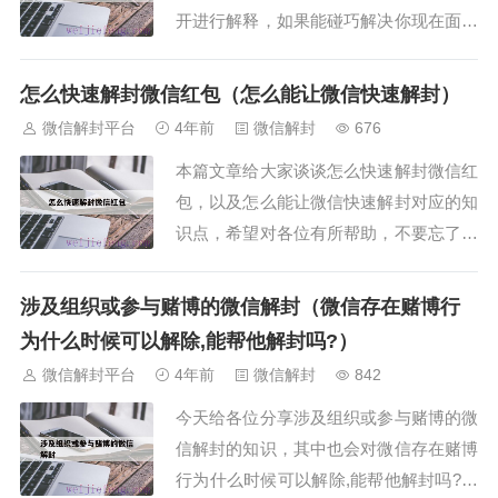
开进行解释，如果能碰巧解决你现在面临
的问题，别忘了关注本站（微信解封平
台），现在开始吧！本文导读目录：1、
怎么快速解封微信红包（怎么能让微信快速解封）
微信号被封了15天，到时间会自动解封
微信解封平台
4年前
微信解封
676
么？2、微信被封号了需要多...
本篇文章给大家谈谈怎么快速解封微信红
包，以及怎么能让微信快速解封对应的知
识点，希望对各位有所帮助，不要忘了收
藏本站喔。本文导读目录：1、微信钱包
发红包功能被限制了怎么解除？2、微信
涉及组织或参与赌博的微信解封（微信存在赌博行
红包冻结了怎么办3、被人举报微信红包
为什么时候可以解除,能帮他解封吗?）
转帐收不到怎么解封？4、...
微信解封平台
4年前
微信解封
842
今天给各位分享涉及组织或参与赌博的微
信解封的知识，其中也会对微信存在赌博
行为什么时候可以解除,能帮他解封吗?进