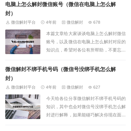
平台），现在开始吧！本文导读目录：
电脑上怎么解封微信账号（微信在电脑上怎么解
1、微信解封次数两次，系统提示解封申
封）
请达到上限。2、微信辅助两...
微信解封平台
4年前
微信解封
678
本篇文章给大家谈谈电脑上怎么解封微信
账号，以及微信在电脑上怎么解封对应的
知识点，希望对各位有所帮助，不要忘了
收藏本站喔。本文导读目录：1、微信封
了如何解封的，有什么样的方法？2、微
微信解封不绑手机号码（微信号没绑手机怎么解
信号被封了,没好友辅助,如何解封?3、微
封）
信怎么解封账号？4、...
微信解封平台
4年前
微信解封
627
今天给各位分享微信解封不绑手机号码的
知识，其中也会对微信号没绑手机怎么解
封进行解释，如果能碰巧解决你现在面临
的问题，别忘了关注本站（微信解封平