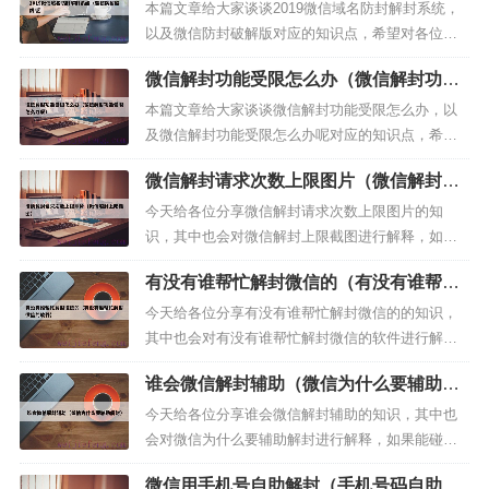
解版）
么解封限制功能，怎么解除被限制暂停的微信红包
本篇文章给大家谈谈2019微信域名防封解封系统，
功能2、微信红包被封...
以及微信防封破解版对应的知识点，希望对各位有
所帮助，不要忘了收藏本站喔。本文目录一览：1、
微信解封功能受限怎么办（微信解封功能
微信域名防封技术，微信域名总是被封如何解决2、
受限怎么办呢）
微信怎么防封域名3、微信域名解封，域名被微信封
本篇文章给大家谈谈微信解封功能受限怎么办，以
了怎么解封...
及微信解封功能受限怎么办呢对应的知识点，希望
对各位有所帮助，不要忘了收藏本站喔。本文目录
微信解封请求次数上限图片（微信解封上
一览：1、我的微信聊天功能被限制怎么解封？2、
限截图）
微信账户部分功能被限制该怎样解封呀？3、微信功
今天给各位分享微信解封请求次数上限图片的知
能被限制怎么解封...
识，其中也会对微信解封上限截图进行解释，如果
能碰巧解决你现在面临的问题，别忘了关注本站
有没有谁帮忙解封微信的（有没有谁帮忙
（微信解封平台），现在开始吧！本文目录一览：
解封微信的软件）
1、微信解封次数达到上限怎么办？2、微信号被
今天给各位分享有没有谁帮忙解封微信的的知识，
封，解封次数已达上限，怎...
其中也会对有没有谁帮忙解封微信的软件进行解
释，如果能碰巧解决你现在面临的问题，别忘了关
谁会微信解封辅助（微信为什么要辅助解
注本站（微信解封平台），现在开始吧！本文目录
封）
一览：1、怎么帮朋友解封微信2、微信怎么帮别人
今天给各位分享谁会微信解封辅助的知识，其中也
解封？3、怎么帮助别...
会对微信为什么要辅助解封进行解释，如果能碰巧
解决你现在面临的问题，别忘了关注本站（微信解
微信用手机号自助解封（手机号码自助解