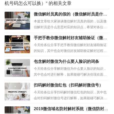
机号码怎么可以换）” 的相关文章
微信解封员真的假的（微信解封员是什么
意思）
本篇文章给大家谈谈微信解封员真的假的，以及微
信解封员是什么意思对应的知识点，希望对各位有
所帮助，不要忘了收藏本站喔。本文目录一览：1、
手把手教你微信解封好友辅助验证（微信
网络上说可以帮助微信解封是骗人的2、微信解封是
好友辅助验证解封过程）
不是骗人的？3、朋友微信封了，微信解封，她说要
今天给各位分享手把手教你微信解封好友辅助验证
银行卡后八位，...
的知识，其中也会对微信好友辅助验证解封过程进
行解释，如果能碰巧解决你现在面临的问题，别忘
包含解封微信为什么要人脸识的词条
了关注本站（微信解封平台），现在开始吧！本文
目录一览：1、请问一下如何微信解封辅助验证2、
今天给各位分享解封微信为什么要人脸识的知识，
微信怎么辅助好友验...
其中也会对进行解释，如果能碰巧解决你现在面临
的问题，别忘了关注本站（微信解封平台），现在
扫码解封微信红包（扫码解封微信号）
开始吧！本文目录一览：关于解封微信为什么要人
脸识和的介绍到此就结束了，不知道你从中找到你
今天给各位分享扫码解封微信红包的知识，其中也
需要的信息了吗 ？如...
会对扫码解封微信号进行解释，如果能碰巧解决你
现在面临的问题，别忘了关注本站（微信解封平
2019微信域名防封解封系统（微信防封破
台），现在开始吧！本文目录一览：1、微信红包怎